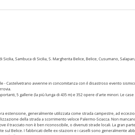
di Sicilia, Sambuca di Sicilia, S. Margherita Belice, Belice, Cusumano, Salapar
le - Castelvetrano avvenne in concomitanza con il disastroso evento sismico c
rrovia.
mportanti, 5 gallerie (la più lunga di 435 m) e 352 opere d'arte minori. Le cas
intera estensione, generalmente utilizzata come strada campestre, ad eccezio
ealizzazione della strada a scorrimento veloce Palermo-Sciacca. Non mancano i t
e il tracciato non è ben riconoscibile, o divenuti strade locali. La gran part
e sul Belice. I fabbricati delle ex-stazioni e i caselli sono generalmente ab