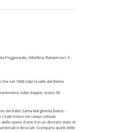
uta-Poggioreale, Gibellina, Rampinzeri, S.
he nel 1968 colpì la valle del Belice
e cantoniere, tutte doppie, erano 36.
ne del tratto Santa Margherita Belice -
ratti inclusi nei campi coltivati,
e delle opere d'arte è in un discreto stato di
bandonati e diroccati. Scomparsi quelli delle