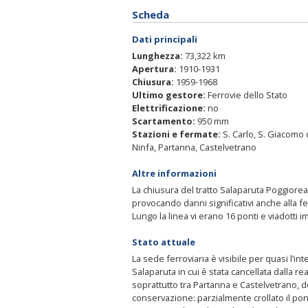
Scheda
Dati principali
Lunghezza:
73,322 km
Apertura:
1910-1931
Chiusura:
1959-1968
Ultimo gestore:
Ferrovie dello Stato
Elettrificazione:
no
Scartamento:
950 mm
Stazioni e fermate:
S. Carlo, S. Giacomo 
Ninfa, Partanna, Castelvetrano
Altre informazioni
La chiusura del tratto Salaparuta Poggiorea
provocando danni significativi anche alla fe
Lungo la linea vi erano 16 ponti e viadotti i
Stato attuale
La sede ferroviaria è visibile per quasi l’
Salaparuta in cui è stata cancellata dalla r
soprattutto tra Partanna e Castelvetrano, dov
conservazione: parzialmente crollato il pont