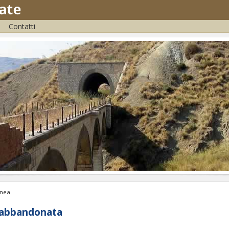
Contatti
inea
a abbandonata