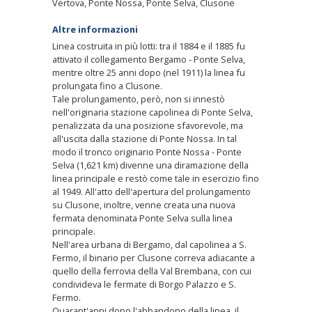
Vertova, Ponte Nossa, Ponte Selva, Clusone
Altre informazioni
Linea costruita in più lotti: tra il 1884 e il 1885 fu
attivato il collegamento Bergamo - Ponte Selva,
mentre oltre 25 anni dopo (nel 1911) la linea fu
prolungata fino a Clusone.
Tale prolungamento, però, non si innestò
nell'originaria stazione capolinea di Ponte Selva,
penalizzata da una posizione sfavorevole, ma
all'uscita dalla stazione di Ponte Nossa. In tal
modo il tronco originario Ponte Nossa - Ponte
Selva (1,621 km) divenne una diramazione della
linea principale e restò come tale in esercizio fino
al 1949. All'atto dell'apertura del prolungamento
su Clusone, inoltre, venne creata una nuova
fermata denominata Ponte Selva sulla linea
principale.
Nell'area urbana di Bergamo, dal capolinea a S.
Fermo, il binario per Clusone correva adiacante a
quello della ferrovia della Val Brembana, con cui
condivideva le fermate di Borgo Palazzo e S.
Fermo.
Quarant'anni dopo l'abbandono della linea, il