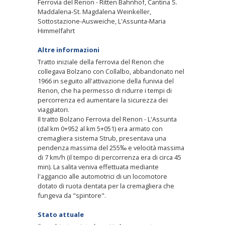
Ferrovia del Renon - Ritten Bahnhof, Cantina S.
Maddalena-St. Magdalena Weinkeller,
Sottostazione-Ausweiche, L'Assunta-Maria
Himmelfahrt
Altre informazioni
Tratto iniziale della ferrovia del Renon che
collegava Bolzano con Collalbo, abbandonato nel
1966 in seguito all'attivazione della funivia del
Renon, che ha permesso di ridurre i tempi di
percorrenza ed aumentare la sicurezza dei
viaggiatori.
Il tratto Bolzano Ferrovia del Renon - L'Assunta
(dal km 0+952 al km 5+051) era armato con
cremagliera sistema Strub, presentava una
pendenza massima del 255‰ e velocità massima
di 7 km/h (il tempo di percorrenza era di circa 45
min). La salita veniva effettuata mediante
l'aggancio alle automotrici di un locomotore
dotato di ruota dentata per la cremagliera che
fungeva da "spintore".
Stato attuale