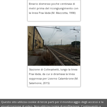
Binario dismesso poche centinaia di
metri prima del ricongiungimento con
la linea Pisa-Vada (M. Mazzotta, 1998)
Stazione di Collesalvetti, lungo la linea
Pisa-Vada, da cui si diramava la linea
soppressa per Livorno Calambrone (M.
Salamone, 2015)
Questo sito utilizza cookie di terze parti per il monitoraggio degli accessi e la
©
Copyright
2007-2025
Associazione Italiana
visualizzazione di video. Non utilizza cookie di profilazione. Continuando a
Greenways
|
Informativa sui cookie