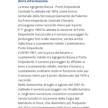
Altre informazioni
La linea Agrigento Bassa - Porto Empedocle
Centrale fu attivata nel 1874, come tronco
terminale della ferrovia proveniente da Palermo.
Da Porto Empedocle Centrale il binario
proseguiva come raccordo merci per il porto.
Il 1° giugno 1950 fu attivata la stazione di Porto
Empedocle Succursale e il servizio passaggeri fu
prolungato fino a tale stazione, servita anche
dalla linea a scartamento ridotto Castelvetrano -
Porto Empedocle.
Il 20/05/1951, con la posa del binario a
scartamento ridotto tra Agrigento Bassa e Porto
Empedocle, il servizio passeggeri fu affidato ai
treni a scartamento ridotto, mentre il binario a
scartamento ordinario restò in funzione solo per
il servizio merci per il porto, declassato dal 1976 a
raccordo.
Nelle domeniche di luglio e agosto del 2001 fu
riattivato il servizio passeggeri con finalità turistica
e, negli anni successivi, iniziarono occasionali
servizi turistici in occasione della Sagra del
Mandorlo in Fiore, che divennero più frequenti
dal 2014 con l'inserimento della linea nel progetto