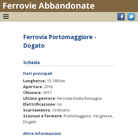
Ferrovia Portomaggiore -
Dogato
Scheda
Dati principali
Lunghezza:
13,148 km
Apertura:
2016
Chiusura:
2017
Ultimo gestore:
Ferrovie Emilia Romagna
Elettrificazione:
no
Scartamento:
Ordinario
Stazioni e fermate:
Portomaggiore, Verginese,
Dogato
Altre informazioni