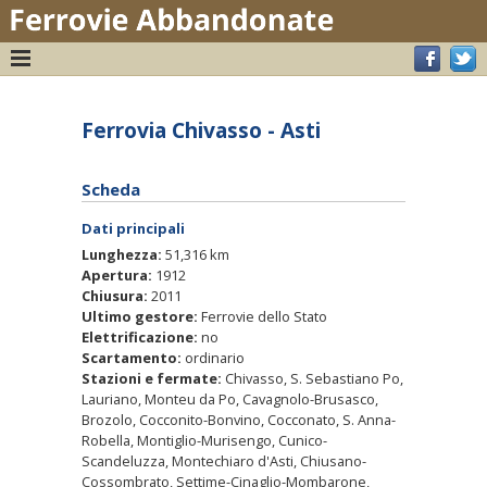
Ferrovia Chivasso - Asti
Scheda
Dati principali
Lunghezza:
51,316 km
Apertura:
1912
Chiusura:
2011
Ultimo gestore:
Ferrovie dello Stato
Elettrificazione:
no
Scartamento:
ordinario
Stazioni e fermate:
Chivasso, S. Sebastiano Po,
Lauriano, Monteu da Po, Cavagnolo-Brusasco,
Brozolo, Cocconito-Bonvino, Cocconato, S. Anna-
Robella, Montiglio-Murisengo, Cunico-
Scandeluzza, Montechiaro d'Asti, Chiusano-
Cossombrato, Settime-Cinaglio-Mombarone,