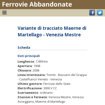
Variante di tracciato Maerne di
Martellago - Venezia Mestre
Scheda
Dati principali
Lunghezza:
7,499 km
Apertura:
1908
Chiusura:
2008
Linea interessata:
Trento - Bassano del Grappa
- Castelfranco Veneto - Venezia
Ultimo gestore:
Ferrovie dello Stato
Elettrificazione:
3000 V CC
Scartamento:
ordinario
Stazioni e fermate:
Venezia Mestre, Venezia
Asseggiano, Maerne di Martellago