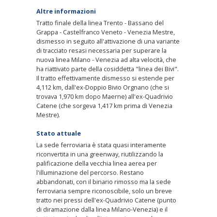
Altre informazioni
Tratto finale della linea Trento - Bassano del
Grappa - Castelfranco Veneto - Venezia Mestre,
dismesso in seguito all'attivazione di una variante
di tracciato resasi necessaria per superare la
nuova linea Milano - Venezia ad alta velocità, che
ha riattivato parte della cosiddetta "linea dei Bivi".
Il tratto effettivamente dismesso si estende per
4,112 km, dall'ex-Doppio Bivio Orgnano (che si
trovava 1,970 km dopo Maerne) all'ex-Quadrivio
Catene (che sorgeva 1,417 km prima di Venezia
Mestre).
Stato attuale
La sede ferroviaria è stata quasi interamente
riconvertita in una greenway, riutilizzando la
palificazione della vecchia linea aerea per
l'illuminazione del percorso. Restano
abbandonati, con il binario rimosso ma la sede
ferroviaria sempre riconoscibile, solo un breve
tratto nei pressi dell'ex-Quadrivio Catene (punto
di diramazione dalla linea Milano-Venezia) e il