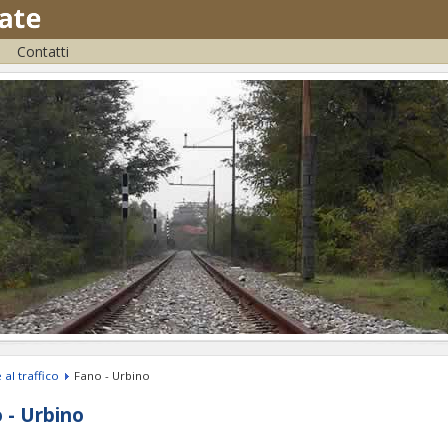
Contatti
 al traffico
Fano - Urbino
 - Urbino