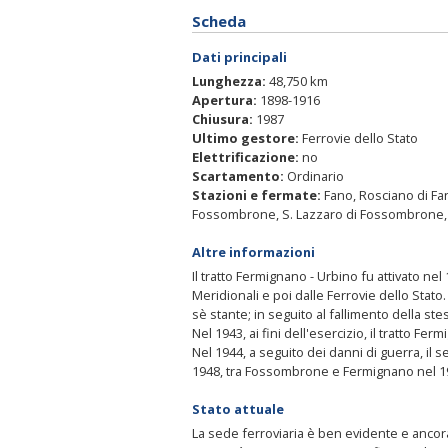
Scheda
Dati principali
Lunghezza:
48,750 km
Apertura:
1898-1916
Chiusura:
1987
Ultimo gestore:
Ferrovie dello Stato
Elettrificazione:
no
Scartamento:
Ordinario
Stazioni e fermate:
Fano, Rosciano di Fan
Fossombrone, S. Lazzaro di Fossombrone, 
Altre informazioni
Il tratto Fermignano - Urbino fu attivato ne
Meridionali e poi dalle Ferrovie dello Stato
sè stante; in seguito al fallimento della ste
Nel 1943, ai fini dell'esercizio, il tratto F
Nel 1944, a seguito dei danni di guerra, il
1948, tra Fossombrone e Fermignano nel 19
Stato attuale
La sede ferroviaria è ben evidente e ancora 