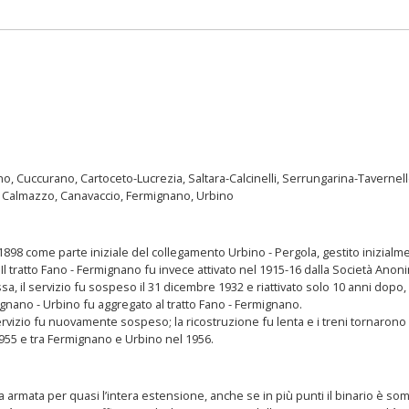
o, Cuccurano, Cartoceto-Lucrezia, Saltara-Calcinelli, Serrungarina-Tavernell
Calmazzo, Canavaccio, Fermignano, Urbino
l 1898 come parte iniziale del collegamento Urbino - Pergola, gestito inizialm
. Il tratto Fano - Fermignano fu invece attivato nel 1915-16 dalla Società An
ssa, il servizio fu sospeso il 31 dicembre 1932 e riattivato solo 10 anni dopo, 
ermignano - Urbino fu aggregato al tratto Fano - Fermignano.
 servizio fu nuovamente sospeso; la ricostruzione fu lenta e i treni tornaron
55 e tra Fermignano e Urbino nel 1956.
armata per quasi l’intera estensione, anche se in più punti il binario è somm