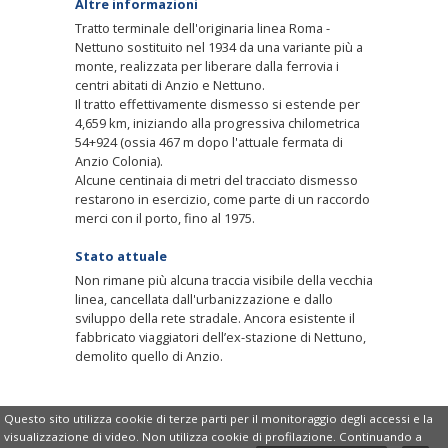
Altre informazioni
Tratto terminale dell'originaria linea Roma -
Nettuno sostituito nel 1934 da una variante più a
monte, realizzata per liberare dalla ferrovia i
centri abitati di Anzio e Nettuno.
Il tratto effettivamente dismesso si estende per
4,659 km, iniziando alla progressiva chilometrica
54+924 (ossia 467 m dopo l'attuale fermata di
Anzio Colonia).
Alcune centinaia di metri del tracciato dismesso
restarono in esercizio, come parte di un raccordo
merci con il porto, fino al 1975.
Stato attuale
Non rimane più alcuna traccia visibile della vecchia
linea, cancellata dall'urbanizzazione e dallo
sviluppo della rete stradale. Ancora esistente il
fabbricato viaggiatori dell’ex-stazione di Nettuno,
demolito quello di Anzio.
Questo sito utilizza cookie di terze parti per il monitoraggio degli accessi e la
©
Copyright
2007-2025
Associazione Italiana
visualizzazione di video. Non utilizza cookie di profilazione. Continuando a
Greenways
|
Informativa sui cookie