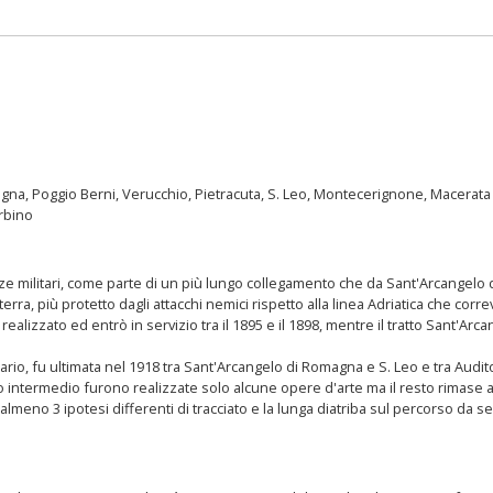
gna, Poggio Berni, Verucchio, Pietracuta, S. Leo, Montecerignone, Macerata 
Urbino
ze militari, come parte di un più lungo collegamento che da Sant'Arcangel
a, più protetto dagli attacchi nemici rispetto alla linea Adriatica che correv
realizzato ed entrò in servizio tra il 1895 e il 1898, mentre il tratto Sant'
nario, fu ultimata nel 1918 tra Sant'Arcangelo di Romagna e S. Leo e tra Aud
o intermedio furono realizzate solo alcune opere d'arte ma il resto rimase a
almeno 3 ipotesi differenti di tracciato e la lunga diatriba sul percorso da s