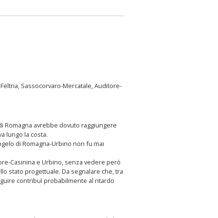
Feltria, Sassocorvaro-Mercatale, Auditore-
o di Romagna avrebbe dovuto raggiungere
a lungo la costa.
Arcangelo di Romagna-Urbino non fu mai
itore-Casinina e Urbino, senza vedere però
llo stato progettuale. Da segnalare che, tra
eguire contribuì probabilmente al ritardo