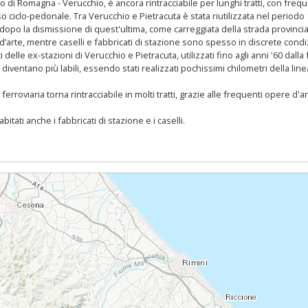
lo di Romagna - Verucchio, è ancora rintracciabile per lunghi tratti, con frequ
ciclo-pedonale. Tra Verucchio e Pietracuta è stata riutilizzata nel periodo
e, dopo la dismissione di quest'ultima, come carreggiata della strada provinc
’arte, mentre caselli e fabbricati di stazione sono spesso in discrete condiz
delle ex-stazioni di Verucchio e Pietracuta, utilizzati fino agli anni '60 dalla 
diventano più labili, essendo stati realizzati pochissimi chilometri della linea
rroviaria torna rintracciabile in molti tratti, grazie alle frequenti opere d'art
tati anche i fabbricati di stazione e i caselli.