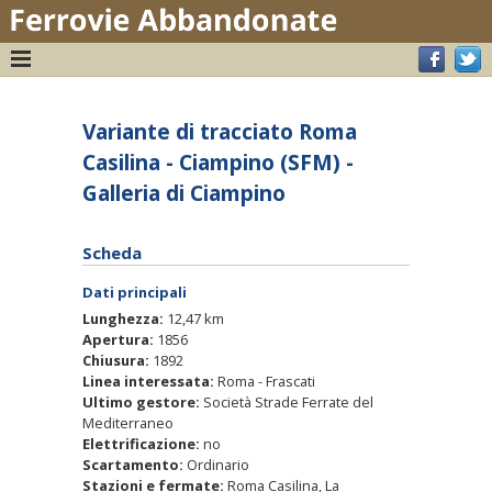
Variante di tracciato Roma
Casilina - Ciampino (SFM) -
Galleria di Ciampino
Scheda
Dati principali
Lunghezza:
12,47 km
Apertura:
1856
Chiusura:
1892
Linea interessata:
Roma - Frascati
Ultimo gestore:
Società Strade Ferrate del
Mediterraneo
Elettrificazione:
no
Scartamento:
Ordinario
Stazioni e fermate:
Roma Casilina, La